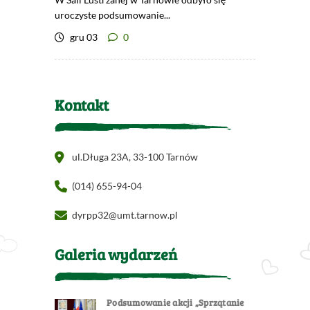
uroczyste podsumowanie...
gru 03
0
Kontakt
ul.Długa 23A, 33-100 Tarnów
(014) 655-94-04
dyrpp32@umt.tarnow.pl
Galeria wydarzeń
Podsumowanie akcji „Sprzątanie