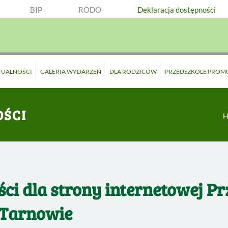
BIP
RODO
Deklaracja dostępności
TUALNOŚCI
GALERIA WYDARZEŃ
DLA RODZICÓW
PRZEDSZKOLE PROM
OŚCI
H
ci dla strony internetowej P
 Tarnowie