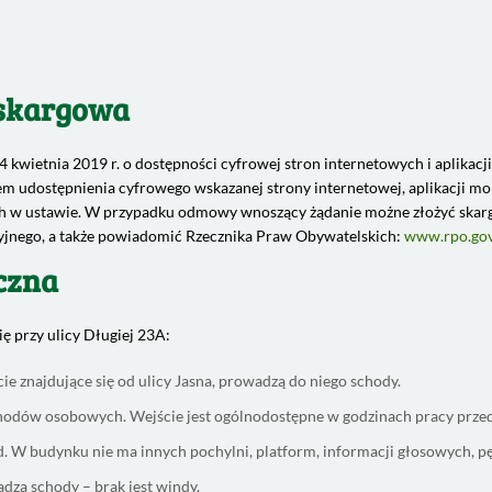
 skargowa
 4 kwietnia 2019 r. o dostępności cyfrowej stron internetowych i aplik
m udostępnienia cyfrowego wskazanej strony internetowej, aplikacji mo
h w ustawie. W przypadku odmowy wnoszący żądanie możne złożyć skarg
yjnego, a także powiadomić Rzecznika Praw Obywatelskich:
www.rpo.gov
czna
ę przy ulicy Długiej 23A:
 znajdujące się od ulicy Jasna, prowadzą do niego schody.
hodów osobowych. Wejście jest ogólnodostępne w godzinach pracy przed
. W budynku nie ma innych pochylni, platform, informacji głosowych, pęt
zą schody – brak jest windy.