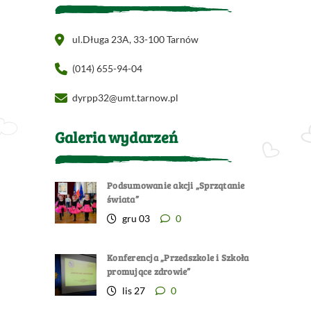
ul.Długa 23A, 33-100 Tarnów
(014) 655-94-04
dyrpp32@umt.tarnow.pl
Galeria wydarzeń
Podsumowanie akcji „Sprzątanie
świata”
gru 03
0
Konferencja „Przedszkole i Szkoła
promujące zdrowie”
lis 27
0