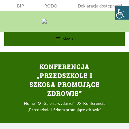
BIP
RODO
Deklaracja dostępności
Menu
KONFERENCJA
„PRZEDSZKOLE I
SZKOŁA PROMUJĄCE
ZDROWIE”
Home
Galeria wydarzeń
Konferencja
„Przedszkole i Szkoła promujące zdrowie”