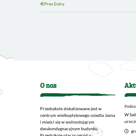
Prev Entry
O nas
Akt
Podsu
Przedszkole zlokalizowane jest w
W Sali
centrum wielkopłytowego osiedla Jasna
urocz
i mieści się w wolnostojącym
dwukondygnacyjnym budynku.
gr
Przedszkole otacza ogród o