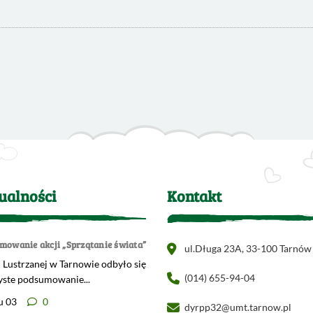
ualności
Kontakt
mowanie akcji „Sprzątanie świata”
ul.Długa 23A, 33-100 Tarnów
 Lustrzanej w Tarnowie odbyło się
(014) 655-94-04
yste podsumowanie...
u 03
0
dyrpp32@umt.tarnow.pl