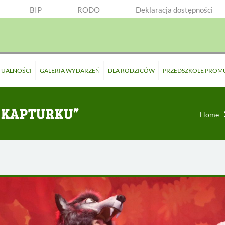
BIP
RODO
Deklaracja dostępności
TUALNOŚCI
GALERIA WYDARZEŃ
DLA RODZICÓW
PRZEDSZKOLE PROM
 KAPTURKU”
Home