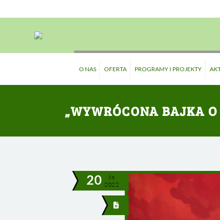
O NAS
OFERTA
PROGRAMY I PROJEKTY
AK
„WYWRÓCONA BAJKA O
20
lis
2022