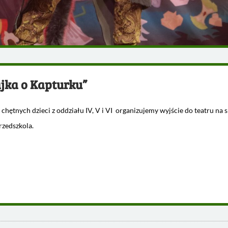
jka o Kapturku”
chętnych dzieci z oddziału IV, V i VI organizujemy wyjście do teatru na 
rzedszkola.