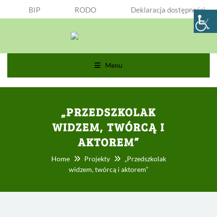
BIP
RODO
Deklaracja dostępności
Menu
„PRZEDSZKOLAK
WIDZEM, TWÓRCĄ I
AKTOREM”
Home
Projekty
„Przedszkolak
widzem, twórcą i aktorem”