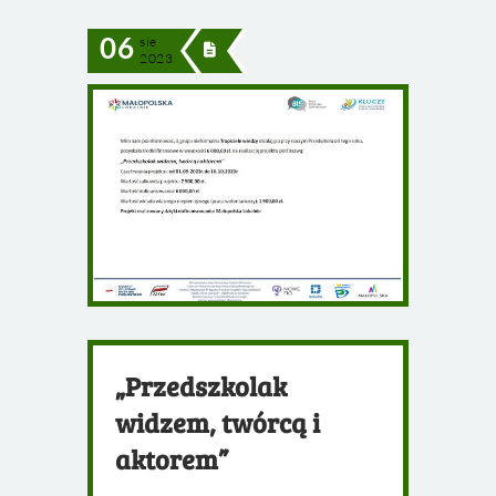
06
sie
2023
„Przedszkolak
widzem, twórcą i
aktorem”