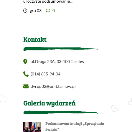
uroczyste podsumowanie...
gru 03
0
Kontakt
ul.Długa 23A, 33-100 Tarnów
(014) 655-94-04
dyrpp32@umt.tarnow.pl
Galeria wydarzeń
Podsumowanie akcji „Sprzątanie
świata”