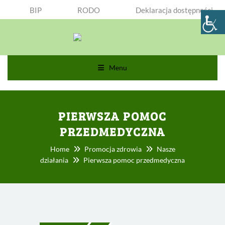
BIP
RODO
Deklaracja dostępności
Menu
PIERWSZA POMOC
PRZEDMEDYCZNA
Home
Promocja zdrowia
Nasze
działania
Pierwsza pomoc przedmedyczna