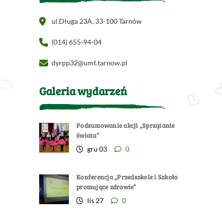
ul.Długa 23A, 33-100 Tarnów
(014) 655-94-04
dyrpp32@umt.tarnow.pl
Galeria wydarzeń
Podsumowanie akcji „Sprzątanie
świata”
gru 03
0
Konferencja „Przedszkole i Szkoła
promujące zdrowie”
lis 27
0