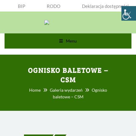
BIP
RODO
Deklaracja dostępności
Menu
OGNISKO BALETOWE –
CSM
Home
Galeria wydarzeń
Ognisko
baletowe – CSM