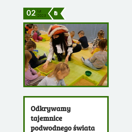
02
lut
2023
Odkrywamy
tajemnice
podwodnego świata