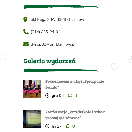
ul.Długa 23A, 33-100 Tarnów
(014) 655-94-04
dyrpp32@umt.tarnow.pl
Galeria wydarzeń
Podsumowanie akcji „Sprzątanie
świata”
gru 03
0
Konferencja „Przedszkole i Szkoła
promujące zdrowie”
lis 27
0