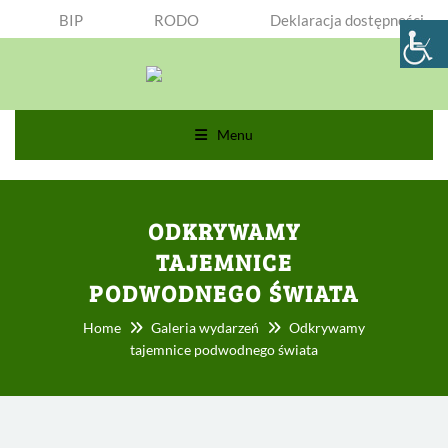
BIP
RODO
Deklaracja dostępności
Menu
ODKRYWAMY
TAJEMNICE
PODWODNEGO ŚWIATA
Home
Galeria wydarzeń
Odkrywamy
tajemnice podwodnego świata