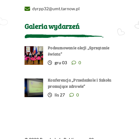
dyrpp32@umt.tarnow.pl
Galeria wydarzeń
Podsumowanie akcji „Sprzątanie
świata”
gru 03
0
Konferencja „Przedszkole i Szkoła
promujące zdrowie”
lis 27
0