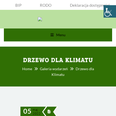
BIP
RODO
Deklaracja dostępności
Menu
DRZEWO DLA KLIMATU
Home
Galeria wydarzeń
Drzewo dla
Klimatu
05
maj
2022