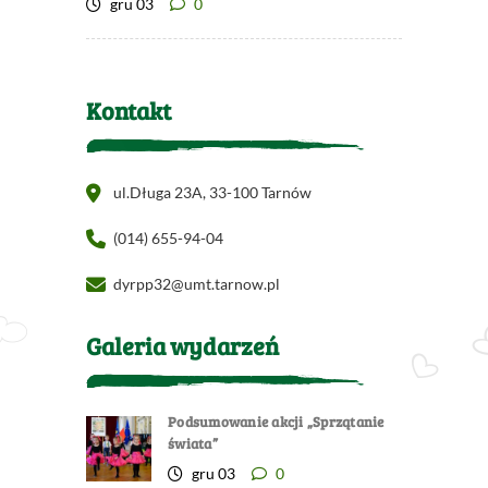
gru 03
0
Kontakt
ul.Długa 23A, 33-100 Tarnów
(014) 655-94-04
dyrpp32@umt.tarnow.pl
Galeria wydarzeń
Podsumowanie akcji „Sprzątanie
świata”
gru 03
0