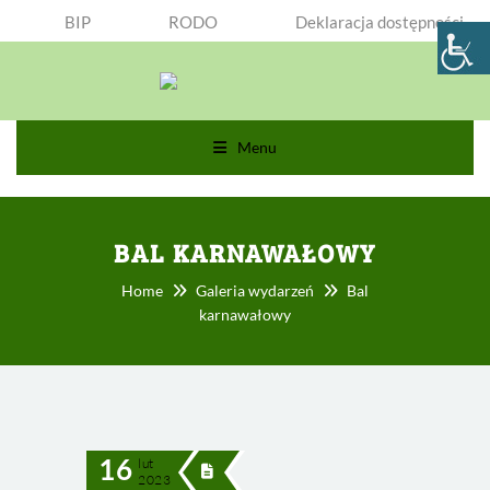
BIP
RODO
Deklaracja dostępności
Menu
BAL KARNAWAŁOWY
Home
Galeria wydarzeń
Bal
karnawałowy
16
lut
2023